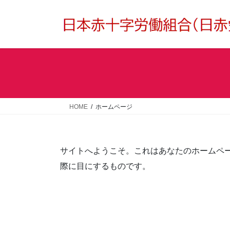
コ
ナ
ン
ビ
テ
ゲ
ン
ー
ツ
シ
へ
ョ
ス
ン
キ
に
ッ
移
HOME
ホームページ
プ
動
サイトへようこそ。これはあなたのホームペ
際に目にするものです。