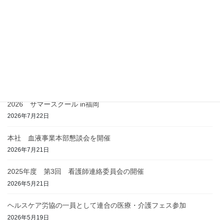
デー中央大会へ
日赤労組は、代々木公園にて第97回メーデー中央大会にヘルスケ
ア労協の仲間と参加しました。 日赤労組 4名 ヘルスケア労協
神奈川（青山会労組）2名 全済労 12名 計18名 会場には、
ヘルスケア労協の特別講演講師を務め […]
最近の投稿
2026 サマースクール in福岡
2026年7月22日
本社 血液事業本部懇談会を開催
2026年7月21日
2025年度 第3回 看護師連絡委員会の開催
2026年5月21日
ヘルスケア労協の一員として連合の医療・介護フェス参加
2026年5月19日